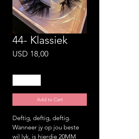
44- Klassiek
Price
USD 18,00
Quantity
*
Add to Cart
Deftig, deftig, deftig.
Wanneer jy op jou beste
wil lyk, is hierdie 20MM