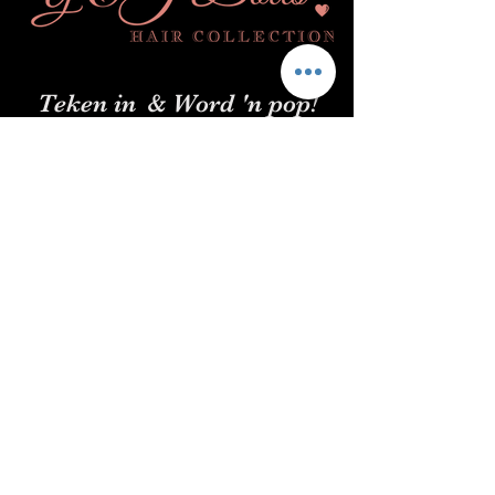
Teken in
& Word 'n pop!
Indien
Blitsskakels
Versending en Retourbeleid
Privaatheidsbeleid